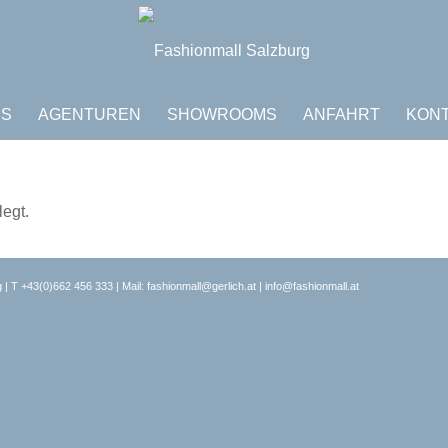
DS
AGENTUREN
SHOWROOMS
ANFAHRT
KON
legt.
 | T
+43(0)662 456 333
| Mail:
fashionmall@gerlich.at
|
info@fashionmall.at